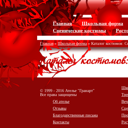
Jump to navigation
Главная
Школьная форма
Сценические костюмы
Рост
Главная
»
Школьная форма
» Каталог костюмов: 
Каталог костюмов
Шко
© 1999 - 2016 Ателье "Гранарт"
Все права защищены
Тре
Об ателье
Веч
Отзывы
Сце
Благодарственные письма
Про
Контакты
Рос