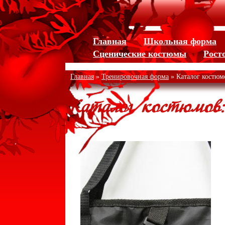
Jump to navigation
Главная
Школьная форма
Сценические костюмы
Рост
Главная
»
Тренировочная форма
» Каталог костюм
Каталог костюмов: