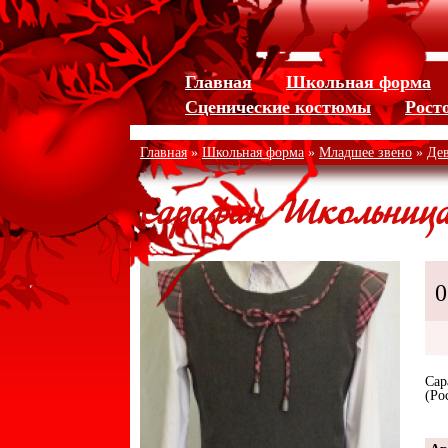
Jump to navigation
Главная
Школьная форма
Сценические костюмы
Рост
Главная
»
Школьная форма
»
Младшее звено
»
Де
Сарафан Школьниц
0
Сар
(Ро